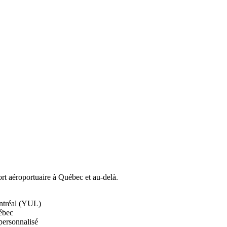
rt aéroportuaire à Québec et au-delà.
ontréal (YUL)
uébec
 personnalisé